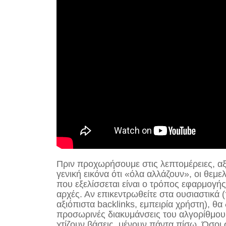
Πριν προχωρήσουμε στις λεπτομέρειες, αξί
γενική εικόνα ότι «όλα αλλάζουν», οι θε
που εξελίσσεται είναι ο τρόπος εφαρμογής, 
αρχές. Αν επικεντρωθείτε στα ουσιαστικά 
αξιόπιστα backlinks, εμπειρία χρήστη), θα
προσωρινές διακυμάνσεις του αλγορίθμου
χτίζουν βάσεις, μένουν πάντα πίσω. Όσοι 