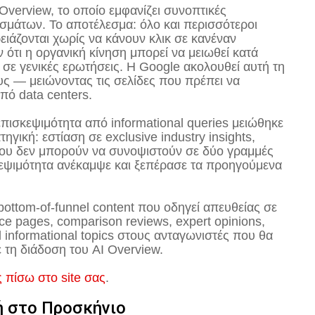
Overview, το οποίο εμφανίζει συνοπτικές
σμάτων. Το αποτέλεσμα: όλο και περισσότεροι
ιάζονται χωρίς να κάνουν κλικ σε κανέναν
 ότι η οργανική κίνηση μπορεί να μειωθεί κατά
σε γενικές ερωτήσεις. Η Google ακολουθεί αυτή τη
υς — μειώνοντας τις σελίδες που πρέπει να
από data centers.
 επισκεψιμότητα από informational queries μειώθηκε
γική: εστίαση σε exclusive industry insights,
s που δεν μπορούν να συνοψιστούν σε δύο γραμμές
κεψιμότητα ανέκαμψε και ξεπέρασε τα προηγούμενα
 bottom-of-funnel content που οδηγεί απευθείας σε
ce pages, comparison reviews, expert opinions,
el informational topics στους ανταγωνιστές που θα
ε τη διάδοση του AI Overview.
 πίσω στο site σας
.
ή στο Προσκήνιο