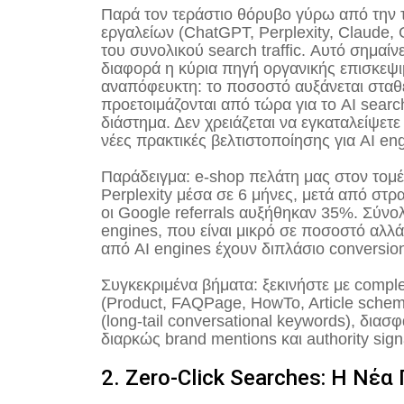
Παρά τον τεράστιο θόρυβο γύρω από την 
εργαλείων (ChatGPT, Perplexity, Claude
του συνολικού search traffic. Αυτό σημαί
διαφορά η κύρια πηγή οργανικής επισκεψιμ
αναπόφευκτη: το ποσοστό αυξάνεται σταθε
προετοιμάζονται από τώρα για το AI sear
διάστημα. Δεν χρειάζεται να εγκαταλείψ
νέες πρακτικές βελτιστοποίησης για AI en
Παράδειγμα: e-shop πελάτη μας στον τομέ
Perplexity μέσα σε 6 μήνες, μετά από στρα
οι Google referrals αυξήθηκαν 35%. Σύνο
engines, που είναι μικρό σε ποσοστό αλλά
από AI engines έχουν διπλάσιο conversion
Συγκεκριμένα βήματα: ξεκινήστε με compl
(Product, FAQPage, HowTo, Article schema
(long-tail conversational keywords), διασφ
διαρκώς brand mentions και authority sig
2. Zero-Click Searches: Η Νέ