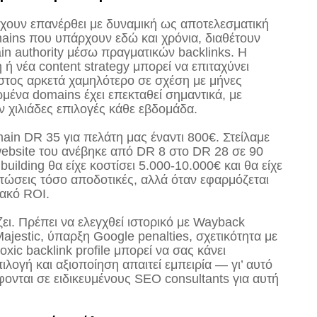
χουν επανέρθει με δυναμική ως αποτελεσματική
omains που υπάρχουν εδώ και χρόνια, διαθέτουν
ain authority μέσω πραγματικών backlinks. Η
 νέα content strategy μπορεί να επιταχύνει
τος αρκετά χαμηλότερο σε σχέση με μήνες
ωμένα domains έχει επεκταθεί σημαντικά, με
 χιλιάδες επιλογές κάθε εβδομάδα.
in DR 35 για πελάτη μας έναντι 800€. Στείλαμε
 website του ανέβηκε από DR 8 στο DR 28 σε 90
uilding θα είχε κοστίσει 5.000-10.000€ και θα είχε
ιπτώσεις τόσο αποδοτικές, αλλά όταν εφαρμόζεται
ακό ROI.
ει. Πρέπει να ελεγχθεί ιστορικό με Wayback
ajestic, ύπαρξη Google penalties, σχετικότητα με
ic backlink profile μπορεί να σας κάνει
ογή και αξιοποίηση απαιτεί εμπειρία — γι’ αυτό
φονται σε ειδικευμένους SEO consultants για αυτή