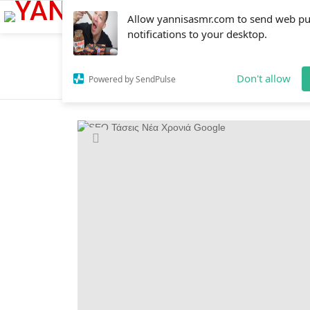
Allow yannisasmr.com to send web p
notifications to your desktop.
You are here:
Home
SEO Τάσεις Πραγματικός Οδηγός: Πρακτική Επιλογή για το Site σας
SEO Τάσεις Πραγματικός 
Don't allow
Powered by SendPulse