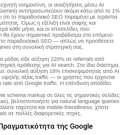
τεχνητή νοημοσύνη, οι αναζητήσεις μέσω AI
, Gemini) αντιπροσωπεύουν ακόμα κάτω από το 1%
νει ότι το παραδοσιακό SEO παραμένει με τεράστια
ότητας. Όμως η εξέλιξη είναι σαφής και
ρά κάθε μήνα, και οι ιστοσελίδες που
ch θα έχουν σημαντικό προβάδισμα στο επόμενο
ετε το παραδοσιακό SEO — απλώς να προσθέσετε
gines στη συνολική στρατηγική σας.
α μόδας είδε αύξηση 220% σε referrals από
τηγική πρόθεσης για AI search. Στο ίδιο διάστημα,
λο: συνολική αύξηση 18% επισκεψιμότητας από AI
 υψηλής αξίας traffic — οι χρήστες που έρχονται
 rate από Google traffic. Η επένδυση αποδίδει.
ete schema markup σε όλες τις σημαντικές σελίδες
s), βελτιστοποιήστε για natural language queries
αλίστε ταχύτητα και mobile-friendliness, χτίστε
nals σε πολλές διαφορετικές πηγές.
α Πραγματικότητα της Google