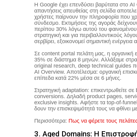
Η Google έχει επενδύσει βαρύτατα στο AI 
απαντήσεις απευθείας στη σελίδα αποτελε
χρήστες παίρνουν την πληροφορία που χρε
σύνδεσμο. Εκτιμήσεις της αγοράς δείχνουν
περίπου 30% λόγω αυτού του φαινομένου 
στρατηγική και για περιβαλλοντικούς λόγο
σερβίρει, εξοικονομεί σημαντική ενέργεια 
Σε content portal πελάτη μας, η οργανική
35% σε διάστημα 8 μηνών. Αλλάξαμε στρατη
original research, deep technical guide
AI Overview. Αποτέλεσμα: οργανική επισ
επίπεδα κατά 22% μέσα σε 6 μήνες.
Στρατηγική adaptation: επικεντρωθείτε σε
conversions. Δηλαδή product pages, servi
exclusive insights. Αφήστε τα top-of-funn
δουν την επισκεψιμότητά τους να φθίνει μ
Περισσότερα:
Πως να φέρετε τους πελάτες
3. Aged Domains: Η Επιστροφ