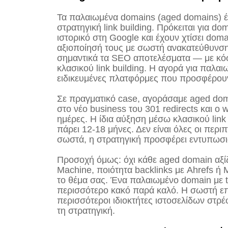
Τα παλαιωμένα domains (aged domains) έ
στρατηγική link building. Πρόκειται για d
ιστορικό στη Google και έχουν χτίσει dom
αξιοποίησή τους με σωστή ανακατεύθυνση ή
σημαντικά τα SEO αποτελέσματα — με κόσ
κλασικού link building. Η αγορά για παλαι
ειδικευμένες πλατφόρμες που προσφέρουν
Σε πραγματικό case, αγοράσαμε aged doma
στο νέο business του 301 redirects και ο
ημέρες. Η ίδια αύξηση μέσω κλασικού link b
πάρει 12-18 μήνες. Δεν είναι όλες οι περ
σωστά, η στρατηγική προσφέρει εντυπωσι
Προσοχή όμως: όχι κάθε aged domain αξίζ
Machine, ποιότητα backlinks με Ahrefs ή M
το θέμα σας. Ένα παλαιωμένο domain με tox
περισσότερο κακό παρά καλό. Η σωστή επιλ
περισσότεροι ιδιοκτήτες ιστοσελίδων στρέ
τη στρατηγική.