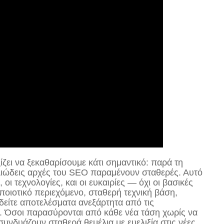
ζει να ξεκαθαρίσουμε κάτι σημαντικό: παρά τη
μελιώδεις αρχές του SEO παραμένουν σταθερές. Αυτό
οι τεχνολογίες, και οι ευκαιρίες — όχι οι βασικές
(ποιοτικό περιεχόμενο, σταθερή τεχνική βάση,
 δείτε αποτελέσματα ανεξάρτητα από τις
. Όσοι παρασύρονται από κάθε νέα τάση χωρίς να
συνδυάζουν σταθερά θεμέλια με ευελιξία στις νέες