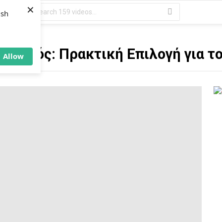
×
Search
ush
for:
Οδηγός: Πρακτική Επιλογή για το
Allow